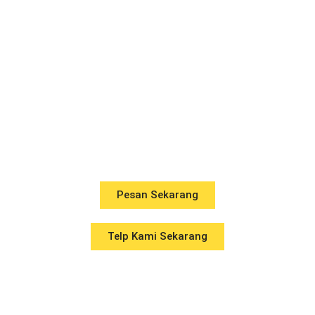
MALANG RAYA
081212127088
Solusi Kuat, Ringan, dan
Efisien untuk Konstruksi
Anda
Pesan Sekarang
Telp Kami Sekarang