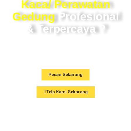
Kaca/ Perawatan
Gedung
Profesional
& Terpercaya ?
Tenang, Kami Siap Membantu
Mengatasi Persoalan anda !
Pesan Sekarang
Telp Kami Sekarang