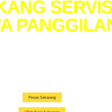
KANG SERVI
A PANGGILA
ALANG RAYA
 ke lokasi Anda. Lebih prakti
kerjakan oleh ahli berpengal
Pesan Sekarang