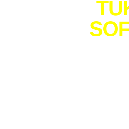
TU
SOF
M
Langsung
elegan, di