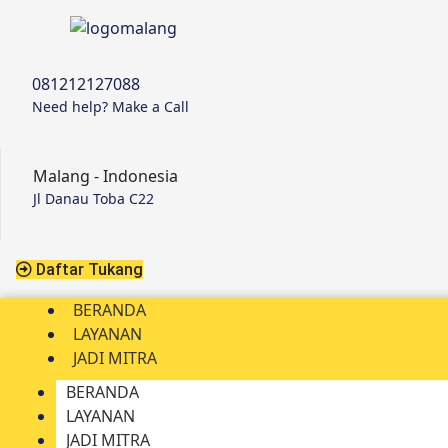
081212127088
Need help? Make a Call
Malang - Indonesia
Jl Danau Toba C22
Daftar Tukang
BERANDA
LAYANAN
JADI MITRA
BERANDA
LAYANAN
JADI MITRA