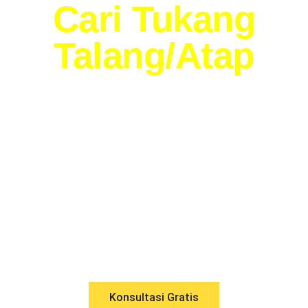
Cari Tukang
Talang/Atap
Panggilan
Terpercaya
Di Malang ?
Tukang Atap Malang, Siap
Mengatasi Keluhan Kebocoran
Rumah Anda !
Konsultasi Gratis