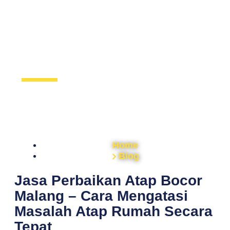
Home
Blog
Jasa Perbaikan Atap Bocor
Malang – Cara Mengatasi
Masalah Atap Rumah Secara
Tepat
Jasa Perbaikan Atap Bocor Malang – Cara Mengatasi
Masalah Atap Rumah Secara Tepat Atap bocor merupakan
salah satu masalah rumah yang sering terjadi, terutama
saat memasuki musim hujan. Kebocoran yang terlihat
kecil sering kali dianggap sepele, padahal jika dibiarkan
dapat menyebabkan kerusakan yang lebih besar pada
bagian dalam maupun struktur bangunan. Air yang
masuk melalui […]
Learn more