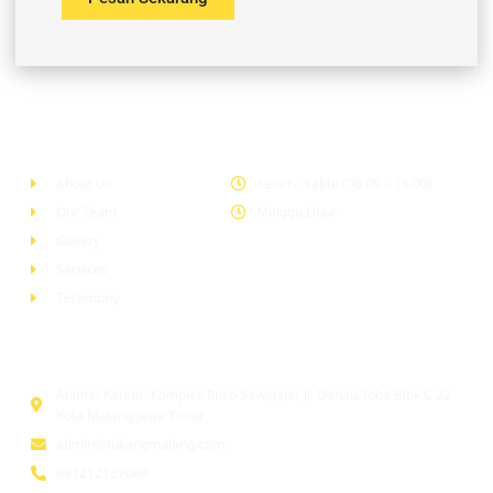
Company
Office Hour
About Us
Senin – Sabtu (08.00 – 16.00)
Our Team
Minggu Libur
Gallery
Services
Testimony
Head Office
Alamat Kantor: Komplek Ruko Sawojajar Jl. Danau Toba Blok C 22
Kota Malang Jawa Timur
admin@tukangmalang.com
081212127088