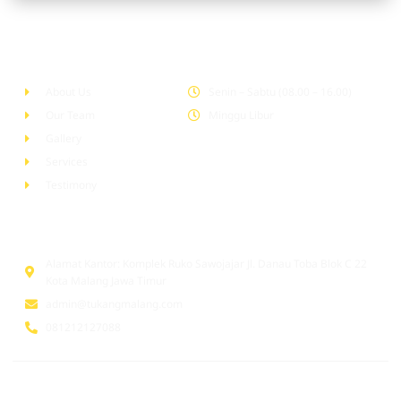
Company
Office Hour
About Us
Senin – Sabtu (08.00 – 16.00)
Our Team
Minggu Libur
Gallery
Services
Testimony
Head Office
Alamat Kantor: Komplek Ruko Sawojajar Jl. Danau Toba Blok C 22
Kota Malang Jawa Timur
admin@tukangmalang.com
081212127088
© 2026 tukangmalang.com. All Rights Reserved | Supported by