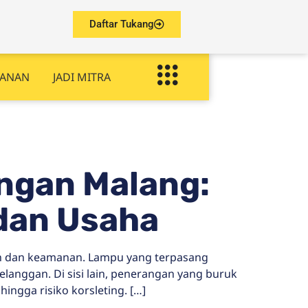
Daftar Tukang
YANAN
JADI MITRA
ngan Malang:
 dan Usaha
an dan keamanan. Lampu yang terpasang
langgan. Di sisi lain, penerangan yang buruk
ingga risiko korsleting. […]