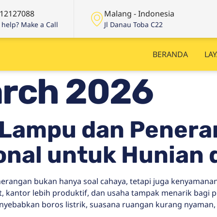
12127088
Malang - Indonesia
help? Make a Call
Jl Danau Toba C22
BERANDA
LA
rch 2026
i Lampu dan Penera
ional untuk Hunian
nerangan bukan hanya soal cahaya, tetapi juga kenyaman
antor lebih produktif, dan usaha tampak menarik bagi pe
enyebabkan boros listrik, suasana ruangan kurang nyaman, h