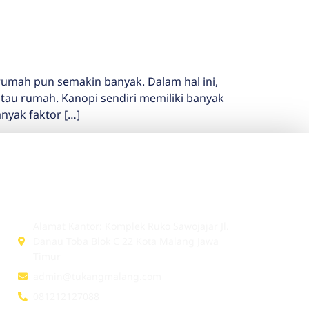
mah pun semakin banyak. Dalam hal ini,
tau rumah. Kanopi sendiri memiliki banyak
nyak faktor […]
Head Office
Alamat Kantor: Komplek Ruko Sawojajar Jl.
Danau Toba Blok C 22 Kota Malang Jawa
Timur
admin@tukangmalang.com
081212127088