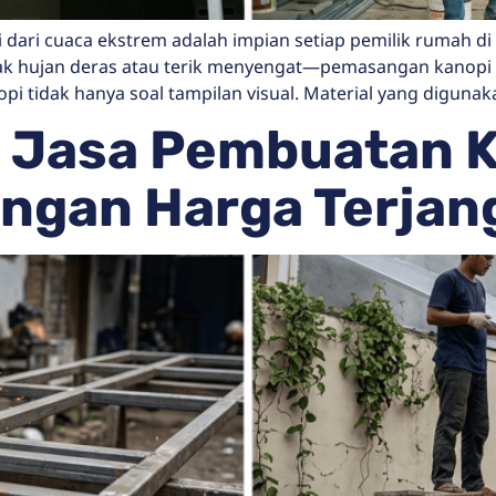
 dari cuaca ekstrem adalah impian setiap pemilik rumah d
 hujan deras atau terik menyengat—pemasangan kanopi pad
i tidak hanya soal tampilan visual. Material yang digunak
h Jasa Pembuatan 
engan Harga Terjan