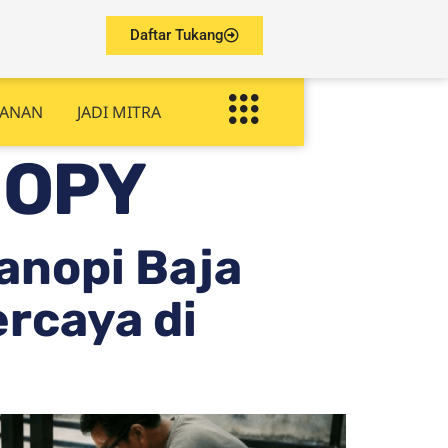
Daftar Tukang
YANAN
JADI MITRA
NOPY
anopi Baja
ercaya di