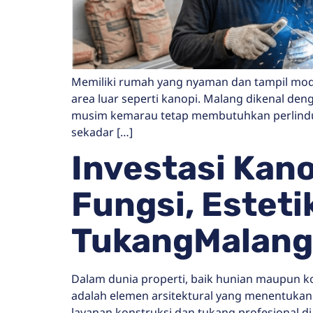
Memiliki rumah yang nyaman dan tampil mo
area luar seperti kanopi. Malang dikenal den
musim kemarau tetap membutuhkan perlindu
sekadar […]
Investasi Kan
Fungsi, Esteti
TukangMalang
Dalam dunia properti, baik hunian maupun ko
adalah elemen arsitektural yang menentukan
layanan konstruksi dan tukang profesional d