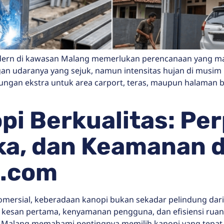
dern di kawasan Malang memerlukan perencanaan yang ma
gan udaranya yang sejuk, namun intensitas hujan di musim
ngan ekstra untuk area carport, teras, maupun halaman
opi Berkualitas: Pe
ka, dan Keamanan d
.com
mersial, keberadaan kanopi bukan sekadar pelindung dari p
 kesan pertama, kenyamanan pengguna, dan efisiensi rua
i Malang memahami pentingnya memilih kanopi yang tepat mu