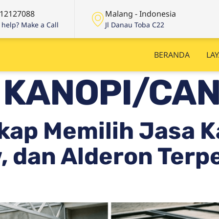
12127088
Malang - Indonesia
help? Make a Call
Jl Danau Toba C22
BERANDA
LA
:
KANOPI/CA
ap Memilih Jasa K
, dan Alderon Terp