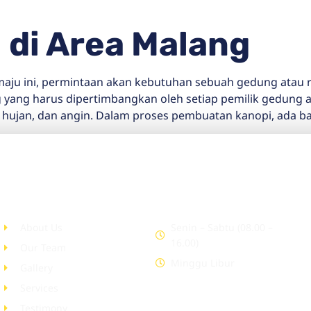
 di Area Malang
u ini, permintaan akan kebutuhan sebuah gedung atau ru
 yang harus dipertimbangkan oleh setiap pemilik gedung a
, hujan, dan angin. Dalam proses pembuatan kanopi, ada ba
Company
Office Hour
About Us
Senin – Sabtu (08.00 –
16.00)
Our Team
Minggu Libur
Gallery
Services
Testimony