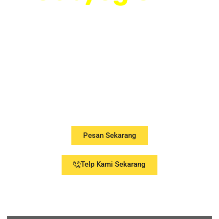
MALANG
081212127088
Tukang Spesialis Ukir
Gebyog Malang, Murah-
Bergaransi-Berkualitas
Pesan Sekarang
Telp Kami Sekarang