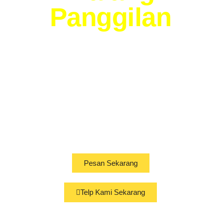
Panggilan
Murah &
Bergaransi
Solusi Perawatan &
Perbaikan Mobil Anda,
Tanpa Harus ke Bengkel!
Pesan Sekarang
Telp Kami Sekarang