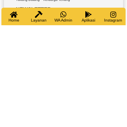
Pesan Sekarang
Home
Layanan
WA Admin
Aplikasi
Instagram
Company
Office Hour
About Us
Senin – Sabtu (08.00 – 16.00)
Our Team
Minggu Libur
Gallery
Services
Testimony
Head Office
Alamat Kantor: Komplek Ruko Sawojajar Jl. Danau Toba Blok C 22
Kota Malang Jawa Timur
admin@tukangmalang.com