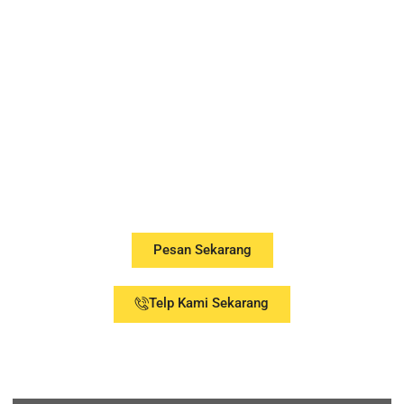
Terpercaya
Di Malang
Ubah Rumah Anda Jadi
Lebih Cerdas, Aman, dan
Nyaman !
Pesan Sekarang
Telp Kami Sekarang