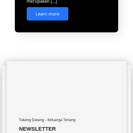
Tukang Datang – Keluarga Tenang
NEWSLETTER
Pesan Sekarang
Company
Office Hour
About Us
Senin – Sabtu (08.00 –
16.00)
Our Team
Minggu Libur
Gallery
Services
Testimony