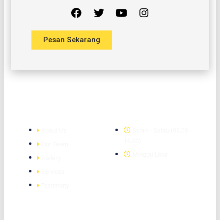
Head Office
Alamat Kantor: Komplek Ruko Sawojajar Jl. Danau Toba
Blok C 22 Kota Malang Jawa Timur
admin@tukangmalang.com
081212127088
© 2026 tukangmalang.com. All Rights Reserved | Supported by
www.tukangindonesia.com