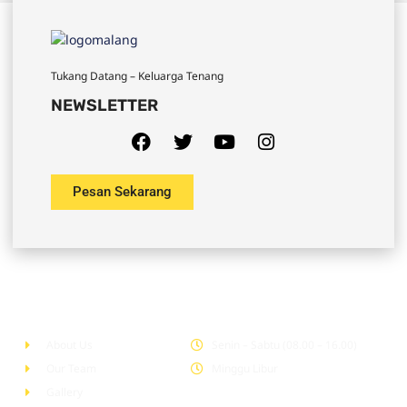
Tukang Datang – Keluarga Tenang
NEWSLETTER
Pesan Sekarang
Company
Office Hour
About Us
Senin – Sabtu (08.00 – 16.00)
Our Team
Minggu Libur
Gallery