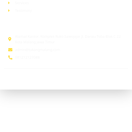
Services
Testimony
Head Office
Alamat Kantor: Komplek Ruko Sawojajar Jl. Danau Toba Blok C 22
Kota Malang Jawa Timur
admin@tukangmalang.com
081212127088
© 2026 tukangmalang.com. All Rights Reserved | Supported by
www.tukangindonesia.com