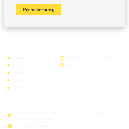
Pesan Sekarang
Company
Office Hour
About Us
Senin – Sabtu (08.00 – 16.00)
Our Team
Minggu Libur
Gallery
Services
Testimony
Head Office
Alamat Kantor: Komplek Ruko Sawojajar Jl. Danau Toba Blok C 22
Kota Malang Jawa Timur
admin@tukangmalang.com