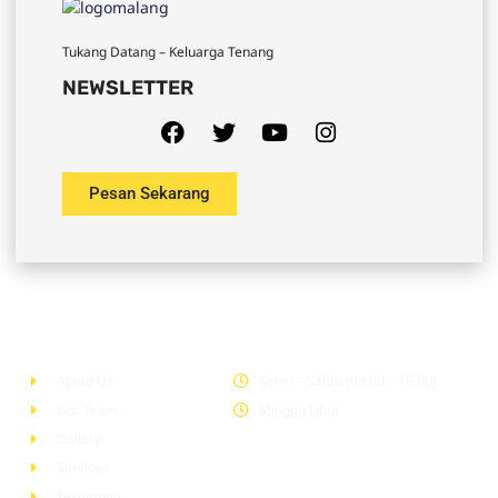
Tukang Datang – Keluarga Tenang
NEWSLETTER
Pesan Sekarang
Company
Office Hour
About Us
Senin – Sabtu (08.00 – 16.00)
Our Team
Minggu Libur
Gallery
Services
Testimony