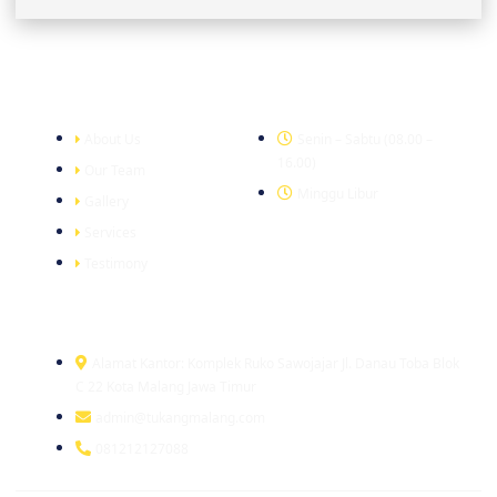
Company
Office Hour
About Us
Senin – Sabtu (08.00 –
16.00)
Our Team
Minggu Libur
Gallery
Services
Testimony
Head Office
Alamat Kantor: Komplek Ruko Sawojajar Jl. Danau Toba Blok
C 22 Kota Malang Jawa Timur
admin@tukangmalang.com
081212127088