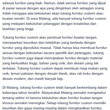
adanya furnitur yang baik. Namun, tidak semua furnitur yang dijual
di pasar sesuai dengan apa yang diinginkan oleh sebagian orang.
Inilah mengapa ada kebutuhan akan tukang furnitur custom atau
buatan sendiri. Di area Malang, ada banyak tukang furnitur custom
yang melayani kebutuhan pelanggan dengan kreativitas dan
keahlian yang tinggi.
Tukang furnitur custom atau pembuat furnitur buatan tangan,
menawarkan keunikan dan kelebihan yang berbeda dengan
furnitur yang diproduksi massal. Tidak hanya bisa membuat furnitur
sesuai dengan kebutuhan secara spesifik dari pelanggan, tukang
furnitur custom juga dapat menciptakan furnitur dengan material
yang berkualitas tinggi, bahan yang unik, dan desain yang tak
terbatas. Tukang furnitur custom dapat membuat meja makan yang
unik, lemari pakaian dengan desain klasik, atau rak buku dengan
desain modern, dan masih banyak lagi.
Di Malang, tukang furnitur custom telah banyak berkembang dalam
beberapa tahun terakhir. Masyarakat Malang semakin mengetahui
tentang sektor ini karena kebutuhan akan furnitur buatan tangan
khusus semakin meningkat. Setiap tukang furnitur custom memiliki
keunikan dan gaya masing-masing dalam menghasilkan furnitur.