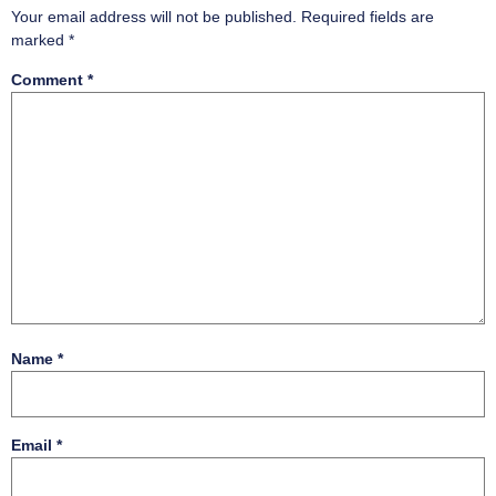
Your email address will not be published.
Required fields are
marked
*
Comment
*
Name
*
Email
*