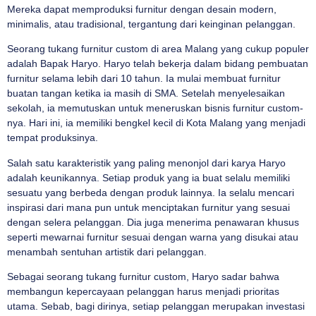
Mereka dapat memproduksi furnitur dengan desain modern,
minimalis, atau tradisional, tergantung dari keinginan pelanggan.
Seorang tukang furnitur custom di area Malang yang cukup populer
adalah Bapak Haryo. Haryo telah bekerja dalam bidang pembuatan
furnitur selama lebih dari 10 tahun. Ia mulai membuat furnitur
buatan tangan ketika ia masih di SMA. Setelah menyelesaikan
sekolah, ia memutuskan untuk meneruskan bisnis furnitur custom-
nya. Hari ini, ia memiliki bengkel kecil di Kota Malang yang menjadi
tempat produksinya.
Salah satu karakteristik yang paling menonjol dari karya Haryo
adalah keunikannya. Setiap produk yang ia buat selalu memiliki
sesuatu yang berbeda dengan produk lainnya. Ia selalu mencari
inspirasi dari mana pun untuk menciptakan furnitur yang sesuai
dengan selera pelanggan. Dia juga menerima penawaran khusus
seperti mewarnai furnitur sesuai dengan warna yang disukai atau
menambah sentuhan artistik dari pelanggan.
Sebagai seorang tukang furnitur custom, Haryo sadar bahwa
membangun kepercayaan pelanggan harus menjadi prioritas
utama. Sebab, bagi dirinya, setiap pelanggan merupakan investasi