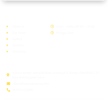
Company
Office Hour
About Us
Senin – Sabtu (08.00 – 16.00)
Our Team
Minggu Libur
Gallery
Services
Testimony
Head Office
Alamat Kantor: Komplek Ruko Sawojajar Jl. Danau Toba Blok C 22
Kota Malang Jawa Timur
admin@tukangmalang.com
081212127088
© 2026 tukangmalang.com. All Rights Reserved | Supported by