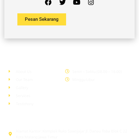
Pesan Sekarang
Company
Office Hour
About Us
Senin – Sabtu (08.00 – 16.00)
Our Team
Minggu Libur
Gallery
Services
Testimony
Head Office
Alamat Kantor: Komplek Ruko Sawojajar Jl. Danau Toba Blok C 22
Kota Malang Jawa Timur