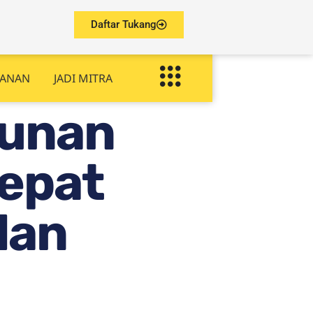
Daftar Tukang
YANAN
JADI MITRA
gunan
Tepat
dan