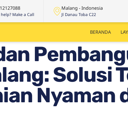
12127088
Malang - Indonesia
help? Make a Call
Jl Danau Toba C22
BERANDA
LA
 dan Pemban
ang: Solusi 
nian Nyaman 