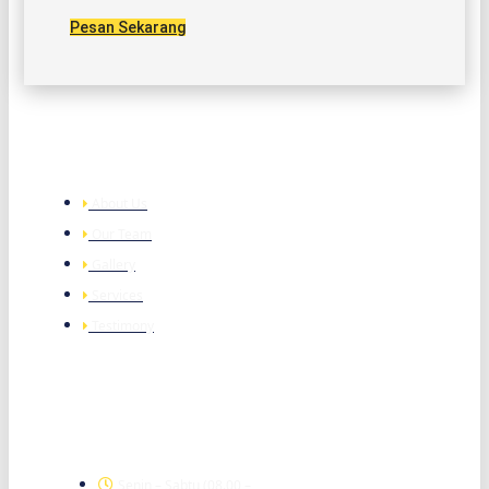
Pesan Sekarang
Company
About Us
Our Team
Gallery
Services
Testimony
Office Hour
Senin – Sabtu (08.00 –