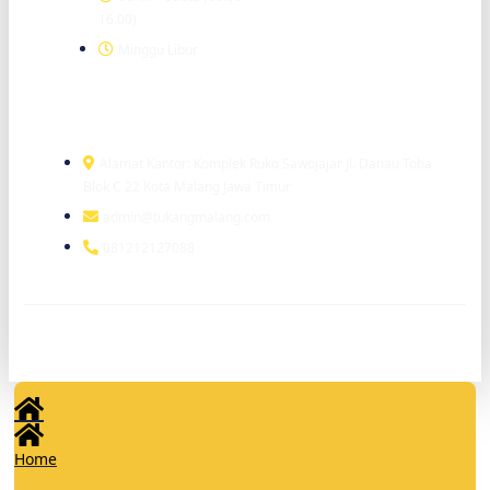
16.00)
Minggu Libur
Head Office
Alamat Kantor: Komplek Ruko Sawojajar Jl. Danau Toba
Blok C 22 Kota Malang Jawa Timur
admin@tukangmalang.com
081212127088
© 2026 tukangmalang.com. All Rights Reserved | Supported by
www.tukangindonesia.com
Home