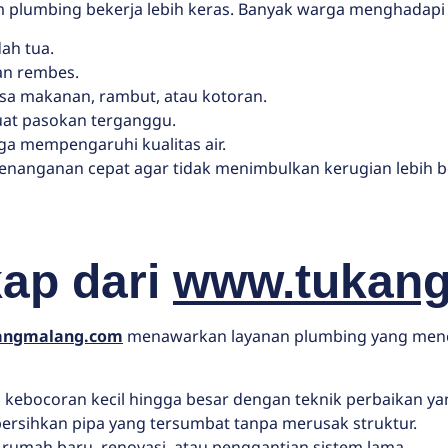
m plumbing bekerja lebih keras. Banyak warga menghadapi 
dah tua.
an rembes.
a makanan, rambut, atau kotoran.
at pasokan terganggu.
ga mempengaruhi kualitas air.
nanganan cepat agar tidak menimbulkan kerugian lebih besa
ap dari
www.tukan
angmalang.com
menawarkan layanan plumbing yang menc
 kebocoran kecil hingga besar dengan teknik perbaikan ya
rsihkan pipa yang tersumbat tanpa merusak struktur.
 rumah baru, renovasi, atau penggantian sistem lama.