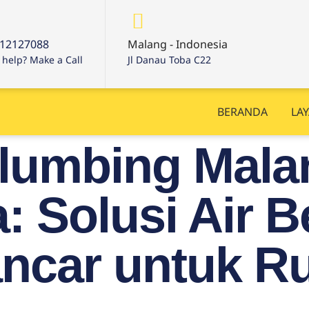
12127088
Malang - Indonesia
help? Make a Call
Jl Danau Toba C22
BERANDA
LA
lumbing Mala
: Solusi Air B
ancar untuk 