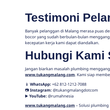
Testimoni Pel
Banyak pelanggan di Malang merasa puas den
bocor yang sudah berbulan-bulan mengganggu 
kecepatan kerja kami dapat diandalkan.
Hubungi Kami 
Jangan biarkan masalah plumbing menggangg
www.tukangmalang.com
. Kami siap membe
📱
WhatsApp:
+62 812-1212-7088
📷
Instagram:
@tukangmalangdotcom
▶️
YouTube:
@rumahnesia
www.tukangmalang.com
– Solusi plumbing