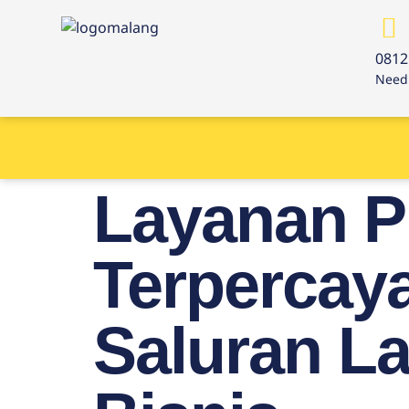
0812
Need 
Layanan P
Terpercaya
Saluran L