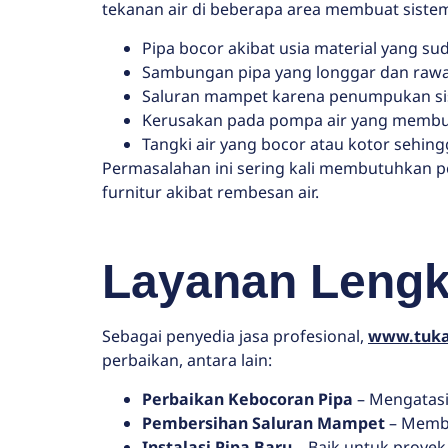
tekanan air di beberapa area membuat siste
Pipa bocor akibat usia material yang su
Sambungan pipa yang longgar dan raw
Saluran mampet karena penumpukan sis
Kerusakan pada pompa air yang membu
Tangki air yang bocor atau kotor sehing
Permasalahan ini sering kali membutuhkan pe
furnitur akibat rembesan air.
Layanan Lengk
Sebagai penyedia jasa profesional,
www.tuk
perbaikan, antara lain:
Perbaikan Kebocoran Pipa
– Mengatasi
Pembersihan Saluran Mampet
– Membe
Instalasi Pipa Baru
– Baik untuk proyek