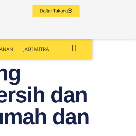
Daftar Tukang
YANAN
JADI MITRA
ng
ersih dan
Rumah dan