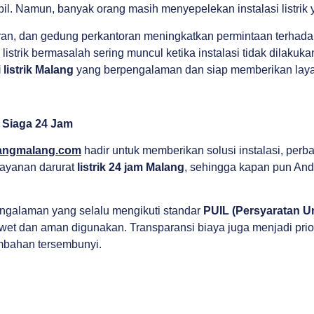
bil. Namun, banyak orang masih menyepelekan instalasi listrik
ran, dan gedung perkantoran meningkatkan permintaan terhad
l listrik bermasalah sering muncul ketika instalasi tidak dilaku
 listrik Malang
yang berpengalaman dan siap memberikan layan
n Siaga 24 Jam
angmalang.com
hadir untuk memberikan solusi instalasi, perb
layanan darurat
listrik 24 jam Malang
, sehingga kapan pun And
ngalaman yang selalu mengikuti standar
PUIL (Persyaratan Um
wet dan aman digunakan. Transparansi biaya juga menjadi pri
ambahan tersembunyi.