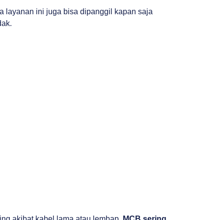
layanan ini juga bisa dipanggil kapan saja
dak.
ting akibat kabel lama atau lembap,
MCB sering