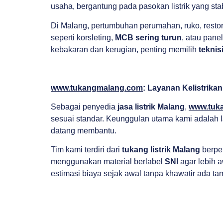
usaha, bergantung pada pasokan listrik yang sta
Di Malang, pertumbuhan perumahan, ruko, resto
seperti korsleting,
MCB sering turun
, atau pane
kebakaran dan kerugian, penting memilih
teknisi
www.tukangmalang.com
: Layanan Kelistrika
Sebagai penyedia
jasa listrik Malang
,
www.tuk
sesuai standar. Keunggulan utama kami adalah 
datang membantu.
Tim kami terdiri dari
tukang listrik Malang
berpe
menggunakan material berlabel
SNI
agar lebih a
estimasi biaya sejak awal tanpa khawatir ada t