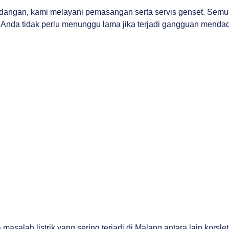
angan, kami melayani pemasangan serta servis genset. Semua 
 Anda tidak perlu menunggu lama jika terjadi gangguan menda
salah listrik yang sering terjadi di Malang antara lain korsle