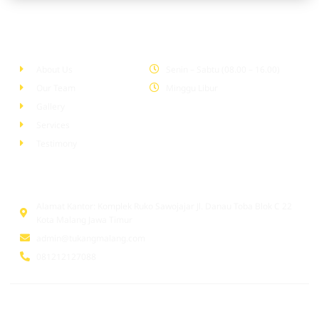
Company
Office Hour
About Us
Senin – Sabtu (08.00 – 16.00)
Our Team
Minggu Libur
Gallery
Services
Testimony
Head Office
Alamat Kantor: Komplek Ruko Sawojajar Jl. Danau Toba Blok C 22
Kota Malang Jawa Timur
admin@tukangmalang.com
081212127088
© 2026 tukangmalang.com. All Rights Reserved | Supported by
www.tukangindonesia.com