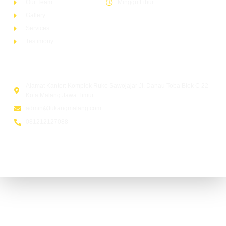
Our Team
Minggu Libur
Gallery
Services
Testimony
Head Office
Alamat Kantor: Komplek Ruko Sawojajar Jl. Danau Toba Blok C 22
Kota Malang Jawa Timur
admin@tukangmalang.com
081212127088
© 2026 tukangmalang.com. All Rights Reserved | Supported by
www.tukangindonesia.com