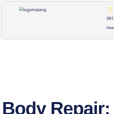
081
Need
Body Repair: