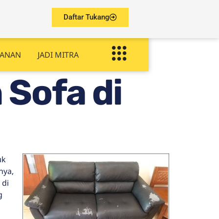
Daftar Tukang
YANAN
JADI MITRA
 Sofa di
uk
nya,
 di
g